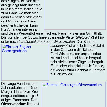
des Ski­ge­biets. Von hier
aus ge­langt man über die
in Tei­len recht stei­len
Kel­le
zum Gant, wo man sich
dann zwi­schen
Stock­horn
und
Ro­t­horn
(via
Blau­
herd
) ent­schei­den kann.
Für An­fän­ger in­te­res­sant
sind die im We­sent­li­chen ein­fa­chen, brei­ten Pis­ten am Gift­hitt­li­lift.
Die vor al­lem bei Sulz­schnee span­nen­de Pis­te
Rif­fel­bord
führt hin­
un­ter nach
Land­tun­nel
,
Fur­ri
oder
Win­kel­mat­ten
.
Der Bahn­hof
Land­tun­nel
ist ei­ne be­lieb­te Ab­fahrt
in den Ort, wenn die Tal­ab­fahrt
Furri-Win­kel­mat­ten un­pas­sier­bar
ist. An Land­tun­nel hal­ten berg­auf
sehr viel sel­te­ner Zü­ge als bergab.
Es ist eher ei­ne Hal­te­stel­le für al­le,
die wie­der zum Bahn­hof in Zer­matt
zu­rück wol­len.
Die lan­ge Fahrt mit der
Zahn­rad­bahn am frü­hen
Mor­gen hin­auf zum Gor­
ner­grat er­öff­net ein groß­
ar­ti­ges Pa­n­ora­ma. Das
Ob­ser­va­to­ri­um
liegt auf