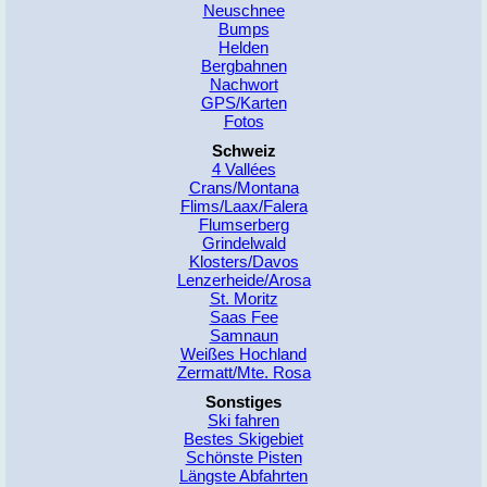
Neuschnee
Bumps
Helden
Bergbahnen
Nachwort
GPS/Karten
Fotos
Schweiz
4 Vallées
Crans/Montana
Flims/Laax/Falera
Flumserberg
Grindelwald
Klosters/Davos
Lenzerheide/Arosa
St. Moritz
Saas Fee
Samnaun
Weißes Hochland
Zermatt/Mte. Rosa
Sonstiges
Ski fahren
Bestes Skigebiet
Schönste Pisten
Längste Abfahrten