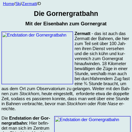
Home
/
Ski
/
Zer­matt
/D
Die Gor­ner­grat­bahn
Mit der Ei­sen­bahn zum Gor­ner­grat
Zer­matt
- das ist auch das
Zer­matt der Bah­nen, die hier
zum Teil seit über 100 Jah­
ren ih­ren Dienst ver­se­hen
und die sich kühn und kur­
ven­reich zum Gor­ner­grat
hin­auf­win­den. 18 Ki­lo­me­ter
be­wäl­ti­gen die Zü­ge in ei­ner
Stun­de, wes­halb man auch
bei durch­fah­ren­dem Zug fast
ei­ne ¾ Stun­de braucht, um
aus dem Ort zum Ob­ser­va­to­ri­um zu ge­lan­gen. Wei­ter mit den Bah­
nen zum
Stock­horn
, heu­te ein­ge­stellt, er­for­der­te et­wa die dop­pel­te
Zeit, so­dass es pas­sie­ren konn­te, dass man weit über ei­ne Stun­de
in Bah­nen ver­brach­te, be­vor man
Stock­horn
oder
Ro­te Na­se
er­
reich­te.
Die
End­sta­ti­on der Gor­
ner­grat­bahn
: Hier be­fin­
det man sich im Zen­trum