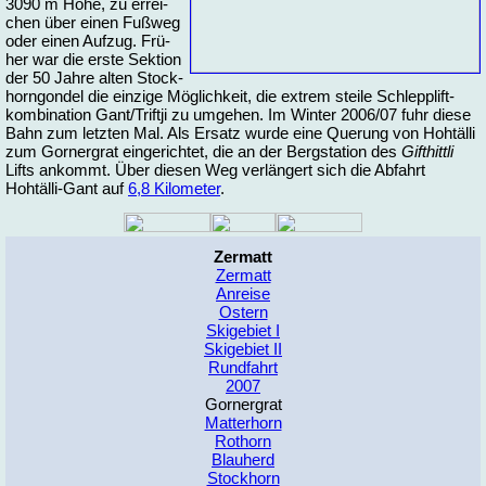
3090 m Hö­he, zu er­rei­
chen über ei­nen Fuß­weg
oder ei­nen Auf­zug. Frü­
her war die ers­te Sek­ti­on
der 50 Jah­re al­ten Stock­
horn­gon­del die ein­zi­ge Mög­lich­keit, die ex­trem stei­le Schlepp­lift­
kom­bi­na­ti­on Gant/Trift­ji zu um­ge­hen. Im Win­ter 2006/07 fuhr die­se
Bahn zum letz­ten Mal. Als Er­satz wur­de ei­ne Que­rung von Hohtäl­li
zum Gor­ner­grat ein­ge­rich­tet, die an der Berg­sta­ti­on des
Gift­hitt­li
Lifts an­kommt. Über die­sen Weg ver­län­gert sich die Ab­fahrt
Hohtälli-Gant auf
6,8 Ki­lo­me­ter
.
Zermatt
Zermatt
Anreise
Ostern
Skigebiet I
Skigebiet II
Rundfahrt
2007
Gornergrat
Matterhorn
Rothorn
Blauherd
Stockhorn