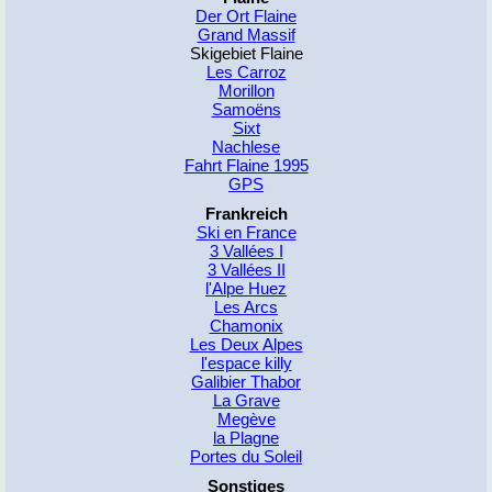
Der Ort Flaine
Grand Massif
Ski­ge­biet Flaine
Les Car­roz
Mo­ril­lon
Sa­moëns
Sixt
Nach­le­se
Fahrt Flaine 1995
GPS
Frank­reich
Ski en France
3 Vallées I
3 Vallées II
l'Alpe Huez
Les Arcs
Cha­mo­nix
Les Deux Al­pes
l'espace kil­ly
Ga­li­bier Tha­bor
La Gra­ve
Megè­ve
la Plagne
Por­tes du So­leil
Sons­ti­ges