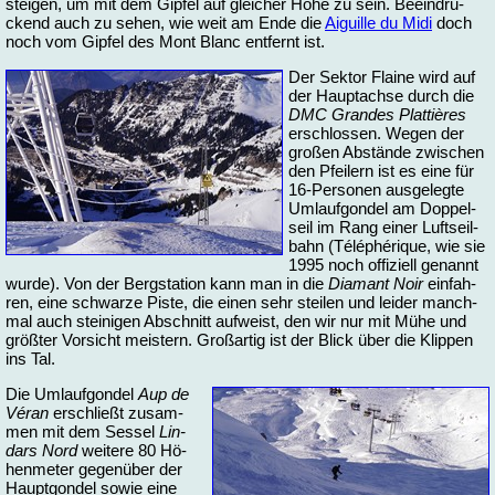
stei­gen, um mit dem Gip­fel auf glei­cher Hö­he zu sein. Be­ein­dru­
ckend auch zu se­hen, wie weit am En­de die
Ai­guil­le du Mi­di
doch
noch vom Gip­fel des Mont Blanc ent­fernt ist.
Der Sek­tor Flaine wird auf
der Haupt­ach­se durch die
DMC Gran­des Plat­tières
er­schlos­sen. We­gen der
großen Ab­stän­de zwi­schen
den Pfei­lern ist es ei­ne für
16-Per­so­nen aus­ge­leg­te
Um­lauf­gon­del am Dop­pel­
seil im Rang ei­ner Luft­seil­
bahn (Télé­phéri­que, wie sie
1995 noch of­fi­zi­ell ge­nannt
wur­de). Von der Berg­sta­ti­on kann man in die
Dia­mant Noir
ein­fah­
ren, ei­ne schwar­ze Pis­te, die einen sehr stei­len und lei­der manch­
mal auch stei­ni­gen Ab­schnitt auf­weist, den wir nur mit Mü­he und
größ­ter Vor­sicht meis­tern. Groß­ar­tig ist der Blick über die Klip­pen
ins Tal.
Die Um­lauf­gon­del
Aup de
Véran
er­schließt zu­sam­
men mit dem Ses­sel
Lin­
dars Nord
wei­te­re 80 Hö­
hen­me­ter ge­gen­über der
Haupt­gon­del so­wie ei­ne