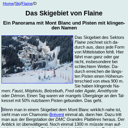
Home
/
Ski
/
Flaine
/D
Das Ski­ge­biet von Flaine
Ein Pa­n­ora­ma mit Mont Blanc und Pis­ten mit klin­gen­
den Na­men
Das Ski­ge­biet des Sek­tors
Flaine
zeich­net sich da­
durch aus, dass je­de Form
von Mit­tel­sta­ti­on fehlt. Hier
fährt man ganz oder gar
nicht, ins­be­son­de­re bei
schlech­tem Wet­ter. Da­
durch er­rei­chen die längs­
ten Pis­ten einen Hö­hen­un­
ter­schied von et­wa 900 m.
Sie ha­ben klin­gen­de Na­
men:
Faust
,
Mé­phi­sto
,
Bel­ze­buth
,
Fred
oder
Aga­te
,
Amé­thys­te
oder
Dé­mon
. Ei­nen Tag wa­ren wir man­gels Über­gän­ge an den Tal­
kes­sel mit 50% nutz­ba­ren Pis­ten ge­bun­den. Das geht.
Wenn man in ei­nem Ski­ge­biet dem Mont Blanc wirk­lich na­he ist,
sieht man von Cha­mo­nix-
Bré­vent
ein­mal ab, dann hier. Da­zu tritt
man aus der Berg­sta­ti­on der
DMC Gran­des Plat­tières
her­aus. Der
An­blick ist über­wäl­ti­gend. Noch ein­mal 1300 m müss­te man auf­