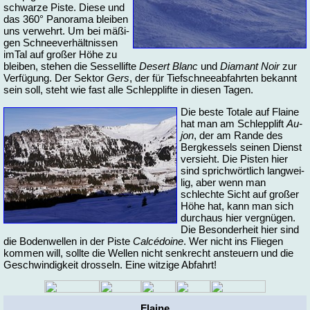
schwar­ze Pis­te. Die­se und
das 360° Pa­n­ora­ma blei­ben
uns ver­wehrt. Um bei mä­ßi­
gen Schnee­ver­hält­nis­sen
imTal auf großer Hö­he zu
blei­ben, ste­hen die Ses­sel­lif­te
De­sert Blanc
und
Dia­mant Noir
zur
Ver­fü­gung. Der Sek­tor
Gers
, der für Tief­schnee­ab­fahr­ten be­kannt
sein soll, steht wie fast al­le Schlepp­lif­te in die­sen Ta­gen.
Die bes­te To­ta­le auf Flaine
hat man am Schlepp­lift
Au­
jon
, der am Ran­de des
Berg­kes­sels sei­nen Dienst
ver­sieht. Die Pis­ten hier
sind sprich­wört­lich lang­wei­
lig, aber wenn man
schlech­te Sicht auf großer
Hö­he hat, kann man sich
durch­aus hier ver­gnü­gen.
Die Be­son­der­heit hier sind
die Bo­den­wel­len in der Pis­te
Cal­cé­doi­ne
. Wer nicht ins Flie­gen
kom­men will, soll­te die Wel­len nicht senk­recht an­steu­ern und die
Ge­schwin­dig­keit dros­seln. Ei­ne wit­zi­ge Ab­fahrt!
Flaine