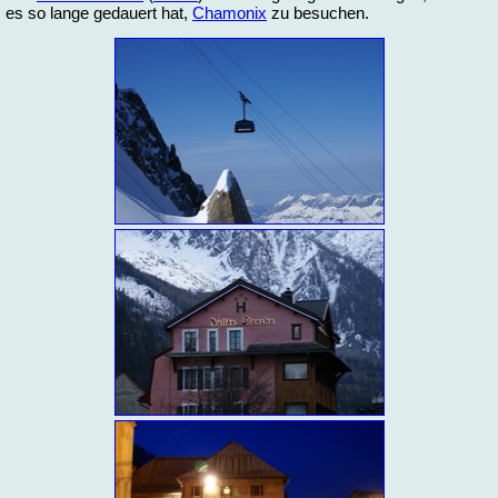
es so lan­ge ge­dau­ert hat,
Cha­mo­nix
zu be­su­chen.