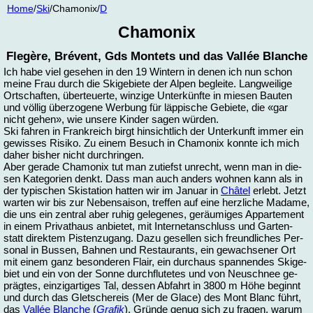
Home
/
Ski
/Cha­mo­nix/
D
Cha­mo­nix
Flegè­re, Bré­vent, Gds Mon­tets und das Vallée Blan­che
Ich ha­be viel ge­se­hen in den 19 Win­tern in de­nen ich nun schon
mei­ne Frau durch die Ski­ge­bie­te der Al­pen be­glei­te. Lang­wei­li­ge
Ort­schaf­ten, über­teu­er­te, win­zi­ge Un­ter­künf­te in mie­sen Bau­ten
und völ­lig über­zo­ge­ne Wer­bung für läp­pi­sche Ge­bie­te, die «gar
nicht ge­hen», wie un­se­re Kin­der sa­gen wür­den.
Ski fah­ren in Frank­reich birgt hin­sicht­lich der Un­ter­kunft im­mer ein
ge­wis­ses Ri­si­ko. Zu ei­nem Be­such in Cha­mo­nix konn­te ich mich
da­her bis­her nicht durch­rin­gen.
Aber ge­ra­de Cha­mo­nix tut man zu­tiefst un­recht, wenn man in die­
sen Ka­te­go­ri­en denkt. Dass man auch an­ders woh­nen kann als in
der ty­pi­schen Ski­sta­ti­on hat­ten wir im Ja­nu­ar in
Châtel
er­lebt. Jetzt
war­ten wir bis zur Ne­ben­sai­son, tref­fen auf ei­ne herz­li­che Ma­da­me,
die uns ein zen­tral aber ru­hig ge­le­ge­nes, ge­räu­mi­ges Ap­par­te­ment
in ei­nem Pri­vat­haus an­bie­tet, mit In­ter­ne­t­an­schluss und Gar­ten-
statt di­rek­tem Pis­ten­zu­gang. Da­zu ge­sel­len sich freund­li­ches Per­
so­nal in Bus­sen, Bah­nen und Re­stau­rants, ein ge­wach­se­ner Ort
mit ei­nem ganz be­son­de­ren Flair, ein durch­aus span­nen­des Ski­ge­
biet und ein von der Son­ne durch­flu­te­tes und von Neu­schnee ge­
präg­tes, ein­zig­ar­ti­ges Tal, des­sen Ab­fahrt in 3800 m Hö­he be­ginnt
und durch das Glet­sche­reis (Mer de Glace) des Mont Blanc führt,
das
Vallée Blan­che
(
Gra­fik
). Grün­de ge­nug sich zu fra­gen, warum