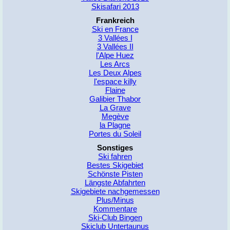
Skisafari 2013
Frankreich
Ski en France
3 Vallées I
3 Vallées II
l'Alpe Huez
Les Arcs
Les Deux Alpes
l'espace killy
Flaine
Galibier Thabor
La Grave
Megève
la Plagne
Portes du Soleil
Sonstiges
Ski fahren
Bestes Skigebiet
Schönste Pisten
Längste Abfahrten
Skigebiete nachgemessen
Plus/Minus
Kommentare
Ski-Club Bingen
Skiclub Untertaunus