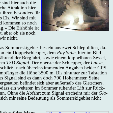
er sind hier auch die
­che At­trak­ti­on hier
 ih­ren be­son­ders für
aus Eis. Wir sind mit
und kom­men so noch
ng.» Die Eis­höh­le ist
et, aber ob sie noch
 wir nicht.
as Som­mers­ki­ge­biet be­steht aus zwei Schlepp­lif­ten, da­
on ein Dop­pel­schlep­per, dem
Puy Sa­lié
, hier im Bild
äh­rend der Berg­fahrt, so­wie ei­nem kup­pel­ba­ren Ses­sel,
em
TSD Si­gnal
. Der obers­te der Schlep­per, der
Lau­ze
,
r­schließt nach über­ein­stim­men­den An­ga­ben bei­der GPS
mp­fän­ger die Hö­he 3500 m. Bis hin­un­ter zur Tal­sta­ti­on
es Si­gnal sind es dann doch 700 Hö­hen­me­ter. Sei­ne
erg­sta­ti­on be­fin­det sich aber au­ßer­halb des Glet­schers,
o­dass ein wei­te­rer, im Som­mer ru­hen­der Lift zur Rück­
nn. Oh­ne die Ab­fahrt zum Si­gnal er­scheint mir der
Gla­
sich mir sei­ne Be­deu­tung als Som­mers­ki­ge­biet nicht
Blick auf den Mont