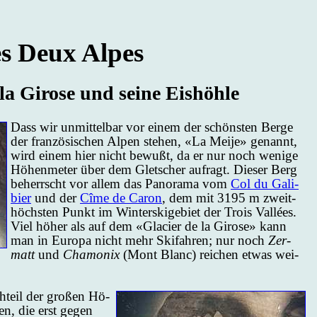
s Deux Al­pes
la Gi­ro­se und sei­ne Eishöhle
Dass wir un­mit­tel­bar vor ei­nem der schöns­ten Ber­ge
der fran­zö­si­schen Al­pen ste­hen, «La Mei­je» ge­nannt,
wird ei­nem hier nicht be­wußt, da er nur noch we­ni­ge
Hö­hen­me­ter über dem Glet­scher auf­ragt. Die­ser Berg
be­herrscht vor al­lem das Pa­no­ra­ma vom
Col du Ga­li­
bier
und der
Cî­me de Caron
, dem mit 3195 m zweit­
höchs­ten Punkt im Win­ters­ki­ge­biet der Trois Vallées.
Viel hö­her als auf dem «Gla­cier de la Gi­ro­se» kann
man in Eu­ro­pa nicht mehr Ski­fah­ren; nur noch
Zer­
matt
und
Cha­mo­nix
(Mont Blanc) rei­chen et­was wei­
h­teil der gro­ßen Hö­
­ten, die erst ge­gen