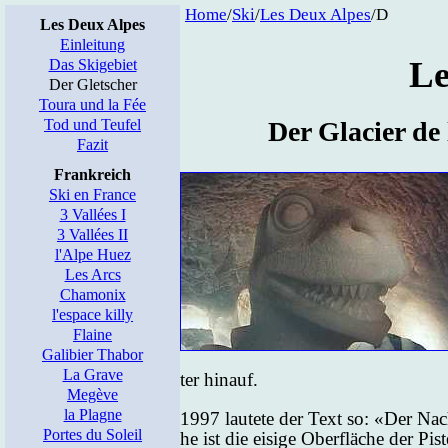
Home
/
Ski
/
Les Deux Al­pes
/D
Les Deux Alpes
Einleitung
Le
Das Skigebiet
Der Gletscher
Toura und la Fée
Tod und Teufel
Der Gla­cier de 
Fazit
Frankreich
Ski en France
3 Vallées I
3 Vallées II
l'Alpe Huez
Les Arcs
Chamonix
l'espace killy
Flaine
Galibier Thabor
La Grave
ter hin­auf.
Megève
la Plagne
1997 lau­te­te der Text so: «Der Nac
Portes du Soleil
he ist die ei­si­ge Ober­flä­che der Pis