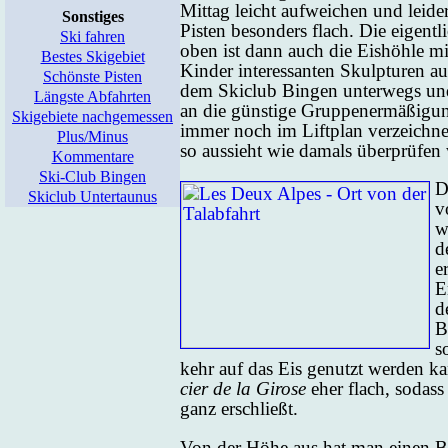
Mit­tag leicht auf­wei­chen und lei­d
Sonstiges
Pis­ten be­son­ders flach. Die ei­gent­li
Ski fahren
oben ist dann auch die Eis­höh­le mit
Bestes Skigebiet
Kin­der in­ter­essan­ten Skulp­tu­ren 
Schönste Pisten
dem Ski­club Bin­gen un­ter­wegs 
Längste Abfahrten
an die güns­ti­ge Grup­pe­ner­mä­ßi­gu
Skigebiete nachgemessen
im­mer noch im Lift­plan ver­zeich­n
Plus/Minus
so aus­sieht wie da­mals über­prü­fen
Kommentare
Ski-Club Bingen
D
Skiclub Untertaunus
v
w
d
e
E
d
B
s
kehr auf das Eis ge­nutzt wer­den ka
cier de la Gi­ro­se
eher flach, so­dass 
ganz er­schließt.
Von der Hö­he aus hat man ei­nen 