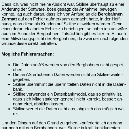
Dass ich, was nicht mei­ne Ab­sicht war, Ski­line über­haupt zu ei­ner
Än­de­rung der Soft­ware, bö­se ge­sagt: der An­nah­me, be­we­gen
konn­te, lag auch dar­an, dass ich von An­fang an die
Berg­bah­nen
Zer­matt
auf den Feh­ler auf­merk­sam ge­macht hat­te, in der Hoff­
nung, dass die­se als Kun­den auf Ski­line ein­wir­ken wür­den. Denn
ei­nen der­art ekla­tan­ten Feh­ler zu be­rich­ti­gen, so nahm ich an, wä­re
auch im Sin­ne der Berg­bah­nen. Tat­säch­lich gibt es hier m. E. auch
ei­ne Mit­wir­kungs­pflicht der Berg­bah­nen, da zwei der nach­fol­gen­den
Grün­de die­se di­rekt be­tref­fen.
Mög­li­che Feh­ler­ur­sa­chen:
Die Da­ten an AS wer­den von den Berg­bah­nen nicht ge­spei­
chert.
Die an AS er­ho­be­nen Da­ten wer­den nicht an Ski­line wei­ter­
ge­ge­ben.
Ski­line über­nimmt die über­mit­tel­ten Da­ten nicht in die Da­ten­
bank.
Ski­line ver­wen­det ein Da­ten­bank­mo­del, das so pri­mi­tiv ist,
dass sich Mit­tel­sta­tio­nen ge­ne­rell nicht kor­rekt, bes­ser: an­
nah­me­frei, ab­bil­den las­sen.
Ski­line wer­tet die Da­ten nicht aus, ob­gleich das mög­lich wä­
re.
Um den Din­gen auf den Grund zu ge­hen, kon­fe­rier­te ich ab dann
nur noch mit den Berg­bah­nen, weil Ski­line ja kraft kon­klu­den­ten