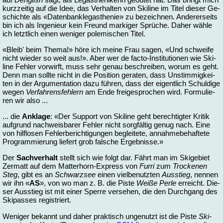
kurz­zei­tig auf die Idee, das Ver­hal­ten von Ski­line im Ti­tel die­ser Ge­
schich­te als «Da­ten­bank­le­gas­the­nie» zu be­zeich­nen. An­de­rer­seits
bin ich als In­ge­nieur kein Freund mar­ki­ger Sprü­che. Da­her wäh­le
ich letzt­lich ei­nen we­ni­ger po­le­mi­schen Ti­tel.
«Bleib' beim The­ma!» hö­re ich mei­ne Frau sa­gen, «Und schwei­fe
nicht wie­der so weit aus!». Aber wer de facto-Insti­tu­tio­nen wie Ski­
line Feh­ler vor­wirft, muss sehr ge­nau be­schrei­ben, worum es geht.
Denn man soll­te nicht in die Po­si­ti­on ge­ra­ten, dass Un­stim­mig­kei­
ten in der Ar­gu­men­ta­ti­on da­zu füh­ren, dass der ei­gent­lich Schul­di­ge
we­gen
Ver­fah­rens­feh­lern
am En­de frei­ge­spro­chen wird. For­mu­lie­
ren wir al­so ...
... die
An­kla­ge
: «Der Sup­port von Ski­line geht be­rech­tig­ter Kri­tik
auf­grund nach­weis­ba­rer Feh­ler nicht sorg­fäl­tig ge­nug nach. Ei­ne
von hilf­lo­sen Feh­ler­be­rich­ti­gun­gen be­glei­te­te, an­nah­me­be­haf­te­te
Pro­gram­mie­rung lie­fert grob falsche Er­geb­nis­se.»
Der
Sach­ver­halt
stellt sich wie folgt dar. Fährt man im Ski­ge­biet
Zer­matt auf dem Mat­ter­horn-Express von
Fur­ri
zum
Tro­cke­nen
Steg
, gibt es an
Schwarz­see
ei­nen viel­be­nutz­ten
Aus­stieg
, nen­nen
wir ihn «
AS
», von wo man z. B. die Pis­te
Wei­ße Per­le
er­reicht. Die­
ser Aus­stieg ist mit ei­ner Sper­re ver­se­hen, die den Durch­gang des
Ski­pas­ses re­gis­triert.
We­ni­ger be­kannt und da­her prak­tisch un­ge­nutzt ist die Pis­te
Ski­