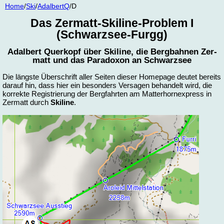
Home
/
Ski
/
Adal­bertQ
/D
Das Zer­matt-Ski­line-Pro­blem I
(Schwarz­see-Furgg)
Adal­bert Quer­kopf über Ski­line, die Berg­bah­nen Zer­
matt und das Pa­ra­do­xon an Schwarz­see
Die längs­te Über­schrift al­ler Sei­ten die­ser Home­page deu­tet be­reits
dar­auf hin, dass hier ein be­son­ders Ver­sa­gen be­han­delt wird, die
kor­rek­te Re­gis­trie­rung der Berg­fahr­ten am Mat­ter­horn­ex­press in
Zer­matt durch
Ski­line
.