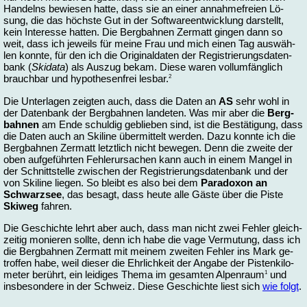
Han­delns be­wie­sen hat­te, dass sie an ei­ner an­nah­me­frei­en Lö­
sung, die das höchs­te Gut in der Soft­wa­re­ent­wick­lung dar­stellt,
kein In­ter­es­se hat­ten. Die Berg­bah­nen Zer­matt gin­gen dann so
weit, dass ich je­weils für mei­ne Frau und mich ei­nen Tag aus­wäh­
len konn­te, für den ich die Ori­gi­nal­da­ten der Re­gis­trie­rungs­da­ten­
bank (
Ski­da­ta
) als Aus­zug be­kam. Die­se wa­ren voll­um­fäng­lich
2
brauch­bar und hy­po­the­sen­frei les­bar.
Die Un­ter­la­gen zeig­ten auch, dass die Da­ten an
AS
sehr wohl in
der Da­ten­bank der Berg­bah­nen lan­de­ten. Was mir aber die
Berg­
bah­nen
am En­de schul­dig ge­blie­ben sind, ist die Be­stä­ti­gung, dass
die Da­ten auch an Ski­line über­mit­telt wer­den. Da­zu konn­te ich die
Berg­bah­nen Zer­matt letzt­lich nicht be­we­gen. Denn die zwei­te der
oben auf­ge­führ­ten Feh­ler­ur­sa­chen kann auch in ei­nem Man­gel in
der Schnitt­stel­le zwi­schen der Re­gis­trie­rungs­da­ten­bank und der
von Ski­line lie­gen. So bleibt es al­so bei dem
Pa­ra­do­xon an
Schwarz­see
, das be­sagt, dass heu­te al­le Gäs­te über die Pis­te
Ski­weg
fah­ren.
Die Ge­schich­te lehrt aber auch, dass man nicht zwei Feh­ler gleich­
zei­tig mo­nie­ren soll­te, denn ich ha­be die va­ge Ver­mu­tung, dass ich
die Berg­bah­nen Zer­matt mit mei­nem zwei­ten Feh­ler ins Mark ge­
trof­fen ha­be, weil die­ser die Ehr­lich­keit der An­ga­be der Pis­ten­ki­lo­
1
me­ter be­rührt, ein lei­di­ges The­ma im ge­sam­ten Al­pen­raum
und
ins­be­son­de­re in der Schweiz. Die­se Ge­schich­te liest sich
wie folgt
.