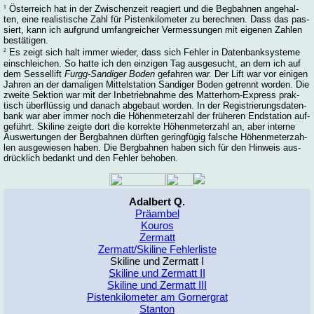
Ös­ter­reich hat in der Zwi­schen­zeit rea­giert und die Beg­bah­nen an­ge­hal­
1
ten, ei­ne rea­lis­ti­sche Zahl für Pis­ten­ki­lo­me­ter zu be­rech­nen. Dass das pas­
siert, kann ich auf­grund um­fang­rei­cher Ver­mes­sun­gen mit ei­ge­nen Zah­len
be­stä­ti­gen.
Es zeigt sich halt im­mer wie­der, dass sich Feh­ler in Da­ten­bank­sys­te­me
2
ein­schlei­chen. So hat­te ich den ein­zi­gen Tag aus­ge­sucht, an dem ich auf
dem Ses­sel­lift
Furgg-San­di­ger Bo­den
ge­fah­ren war. Der Lift war vor ei­ni­gen
Jah­ren an der da­ma­li­gen Mit­tel­sta­ti­on San­di­ger Bo­den ge­trennt wor­den. Die
zwei­te Sek­ti­on war mit der In­be­trieb­nah­me des Mat­ter­horn-Express prak­
tisch über­flüs­sig und da­nach ab­ge­baut wor­den. In der Re­gis­trie­rungs­da­ten­
bank war aber im­mer noch die Hö­hen­me­ter­zahl der frü­he­ren End­sta­ti­on auf­
ge­führt. Ski­line zeig­te dort die kor­rek­te Hö­hen­me­ter­zahl an, aber in­ter­ne
Aus­wer­tun­gen der Berg­bah­nen dürf­ten ge­ring­fü­gig falsche Hö­hen­me­ter­zah­
len aus­ge­wie­sen ha­ben. Die Berg­bah­nen ha­ben sich für den Hin­weis aus­
drück­lich be­dankt und den Feh­ler be­ho­ben.
Adalbert Q.
Präambel
Kouros
Zermatt
Zermatt/Skiline Fehlerliste
Skiline und Zermatt I
Skiline und Zermatt II
Skiline und Zermatt III
Pistenkilometer am Gornergrat
Stanton