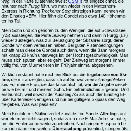
weg
, in der Kar­te (Da­ten­nach­weis:
OSM I
) rot ein­ge­zeich­net, die
hin­un­ter nach
Furgg
führt, wo man wie­der in den Mat­ter­horn-
Express in Rich­tung
Tro­cke­ner Steg
ein­stei­gen kann, nen­nen wir
den Ein­stieg «
EF
». Hier fährt die Gon­del al­so et­wa 140 Hö­hen­me­
ter ins Tal.
Mein Sohn und ich ge­hö­ren zu den We­ni­gen, die auf Schwarz­see
(AS) aus­stei­gen, die Pis­te
Ski­weg
neh­men und dann in Furgg (EF)
wie­der zu­stei­gen, was zur Be­lus­ti­gung der Ski­fah­rer sorgt, de­ren
Gon­del wir oben ver­las­sen ha­ben. Bei gu­ten Pis­ten­be­din­gun­gen
schafft man die­sel­be Gon­del auch dann, wenn die Bahn mor­gens
mit knapp 20 km/h un­ter­wegs ist, der Höchst­ge­schwin­dig­keit. Man
muss sich spu­ten, aber es geht. Der Zieh­weg ist mor­gens im­mer
völ­lig frei, von Mur­mel­tie­ren im Früh­jahr ein­mal ab­ge­se­hen.
Wirk­lich er­staunt hat­te mich ein Blick auf die
Er­geb­nis­se von Ski­
line
, die mir an­zeig­ten, dass ich auf Schwarz­see
sit­zen­ge­blie­ben
sei. Für mei­ne Frau, die das tat­säch­lich tut, war die An­ga­be die­sel­
be wie bei mir und mei­nem Sohn. Ein be­fremd­li­ches Er­geb­nis. Und
er­staun­lich, weil so­wohl der Aus­stieg AS als auch der Ein­stieg EF
über Kar­ten­le­ser ver­fü­gen und nur bei gül­ti­gem Ski­pass den Weg
frei­ge­ben. Was war pas­siert?
Mein Kon­takt mit Ski­line ver­lief zu­nächst im San­de. Al­ler­dings ant­
wor­te­te man nichts­sa­gend, so­dass ich ei­ne E-Mail Adres­se hat­te,
um die Feh­ler­su­che wei­ter­zu­be­trei­ben. Nach ei­nem Ein­spruch be­
kam ich dann ei­ne wei­te­re
Über­ra­schung
prä­sen­tiert, sinn­ge­mäß: