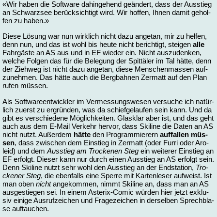
«Wir ha­ben die Soft­ware da­hin­ge­hend ge­än­dert, dass der Aus­stieg
an Schwarz­see be­rück­sich­tigt wird. Wir hof­fen, Ih­nen da­mit ge­hol­
fen zu ha­ben.»
Die­se Lö­sung war nun wirk­lich nicht da­zu an­ge­tan, mir zu hel­fen,
denn nun, und das ist wohl bis heu­te nicht be­rich­tigt, stei­gen
al­le
Fahr­gäs­te an AS aus und in EF wie­der ein. Nicht aus­zu­den­ken,
wel­che Fol­gen das für die Be­le­gung der Spit­tä­ler im Tal hät­te, denn
der Zieh­weg ist nicht da­zu an­ge­tan, die­se Men­schen­mas­sen auf­
zu­neh­men. Das hät­te auch die Berg­bah­nen Zer­matt auf den Plan
ru­fen müs­sen.
Als Soft­wa­re­ent­wick­ler im Ver­mes­sungs­we­sen ver­su­che ich na­tür­
lich zu­erst zu er­grün­den, was da schief­ge­lau­fen sein kann. Und da
gibt es ver­schie­de­ne Mög­lich­kei­ten. Glas­klar aber ist, und das geht
auch aus dem E-Mail Ver­kehr her­vor, dass Ski­line die Da­ten an AS
nicht nutzt. Au­ßer­dem
hät­te
den Pro­gram­mie­rern
auf­fal­len müs­
sen
, dass zwi­schen dem Ein­stieg in Zer­matt (oder Fur­ri oder Aro­
leid) und dem
Aus­stieg am Tro­cke­nen Steg
ein wei­te­rer Ein­stieg an
EF er­folgt. Die­ser kann nur durch ei­nen Aus­stieg an AS er­folgt sein.
Denn Ski­line nutzt sehr wohl
den Aus­stieg an der End­sta­ti­on,
Tro­
cke­ner Steg
, die eben­falls ei­ne Sper­re mit Kar­ten­le­ser auf­weist. Ist
man oben
nicht
an­ge­kom­men, nimmt Ski­line an, dass man an AS
aus­ge­stie­gen sei. In ei­nem As­te­rix-Comic wür­den hier jetzt ex­klu­
siv ei­ni­ge Aus­ruf­zei­chen und Fra­ge­zei­chen in der­sel­ben Sprech­bla­
se auf­tau­chen.