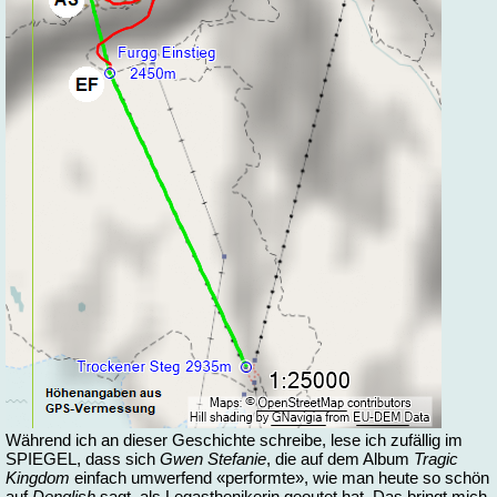
Während ich
an die­ser Ge­schich­te schrei­be, le­se ich zu­fäl­lig im
SPIEGEL, dass sich
Gwen Ste­fa­nie
, die auf dem Al­bum
Tra­gic
King­dom
ein­fach um­wer­fend «per­form­te», wie man heu­te so schön
auf
Deng­lish
sagt, als Le­g­asthe­ni­ke­rin geou­tet hat. Das bringt mich