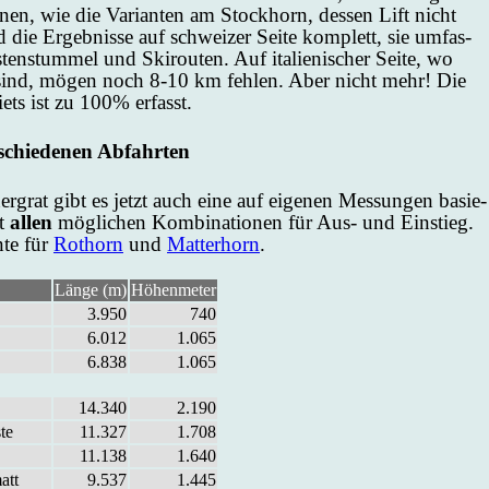
nen, wie die Va­ri­an­ten am Stock­horn, des­sen Lift nicht
die Er­geb­nis­se auf schwei­zer Sei­te kom­plett, sie um­fas­
­ten­stum­mel und Ski­rou­ten. Auf ita­lie­ni­scher Sei­te, wo
sind, mö­gen noch 8-10 km feh­len. Aber nicht mehr! Die
biets ist zu 100% er­fasst.
­schie­de­nen Ab­fahr­ten
ner­grat gibt es jetzt auch ei­ne auf ei­ge­nen Mes­sun­gen ba­sie­
t
al­len
mög­li­chen Kom­bi­na­tio­nen für Aus- und Ein­stieg.
­te für
Rot­horn
und
Mat­ter­horn
.
Länge (m)
Höhenmeter
3.950
740
6.012
1.065
6.838
1.065
14.340
2.190
te
11.327
1.708
11.138
1.640
att
9.537
1.445