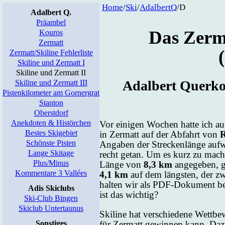
Home
/
Ski
/
Adal­bertQ
/D
Adalbert Q.
Präambel
Das Zer­m
Kouros
Zermatt
Zermatt/Skiline Fehlerliste
Skiline und Zermatt I
Skiline und Zermatt II
Adal­bert Quer­kop
Skiline und Zermatt III
Pistenkilometer am Gornergrat
Stanton
Oberstdorf
Anekdoten & Histörchen
Vor ei­ni­gen Wo­chen hat­te ich a
Bestes Skigebiet
in Zer­matt auf der Ab­fahrt von
R
Schönste Pisten
An­ga­ben der Stre­cken­län­ge auf­
Lange Skitage
recht ge­tan. Um es kurz zu ma­ch
Plus/Minus
Län­ge von
8,3 km
an­ge­ge­ben, 
Kommentare 3 Vallées
4,1 km
auf dem längs­ten, der zwei
hal­ten wir als PDF-Doku­ment be­r
Adis Skiclubs
ist das wich­tig?
Ski-Club Bingen
Skiclub Untertaunus
Ski­line hat ver­schie­de­ne Wett­b
für Zer­matt ge­win­nen kann. Da­
Sonstiges