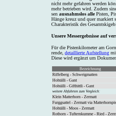
nicht mehr ge­fah­ren wer­den kön­
mehr be­trie­ben wird. Zu­dem sind 
sen
aus­nahms­los al­le
Pis­ten, Pis
Hän­ge kreuz und quer mar­kiert 
Cha­rak­te­ris­tik des Ge­samt­ski­ge­
Un­se­re Mess­er­geb­nis­se auf ver
Für die Pis­ten­ki­lo­me­ter am Gor­
ren­de,
de­tail­lier­te Auf­stel­lung
mi
Die­se wird er­gänzt um Do­ku­men
Bezeichnung
Riffelberg - Schweigmatten
Hohtälli - Gant
Hohtälli - Gifthittli - Gant
weitere Abfahrten zum Vergleich:
Klein Matterhorn - Zermatt
Furggsattel - Zermatt via Matterhornpis
Hohtälli - Moos - Zermatt
Rothorn - Tufternkumme - Ried - Zerm