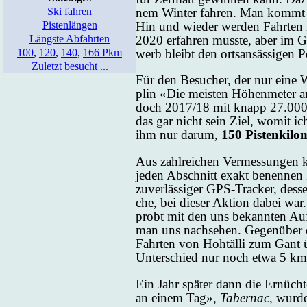
nem Win­ter fah­ren. Man kommt un­
Ski fahren
Hin und wie­der wer­den Fahr­ten ni
Pistenlängen
2020 er­fah­ren muss­te, aber im G
Längste Abfahrten
werb bleibt den orts­an­säs­si­gen Pe
100
,
120
,
140
,
166 Pkm
Zuletzt besucht ...
Für den Be­su­cher, der nur ei­ne W
plin «Die meis­ten Hö­hen­me­ter a
doch 2017/18 mit knapp 27.000 Hö­h
das gar nicht sein Ziel, wo­mit 
ihm nur dar­um,
150 Pis­ten­ki­lo­
Aus zahl­rei­chen Ver­mes­sun­gen k
je­den Ab­schnitt ex­akt be­nen­nen
zu­ver­läs­si­ger GPS-Tra­cker, des
che, bei die­ser Ak­ti­on da­bei w
probt mit den uns be­kann­ten Auf­
man uns nach­se­hen. Ge­gen­über
Fahr­ten von Hoh­täl­li zum Gant üb
Un­ter­schied nur noch et­wa 5 km
Ein Jahr spä­ter dann die Er­nüch­
an ei­nem Tag»,
Ta­ber­nac
, wur­d