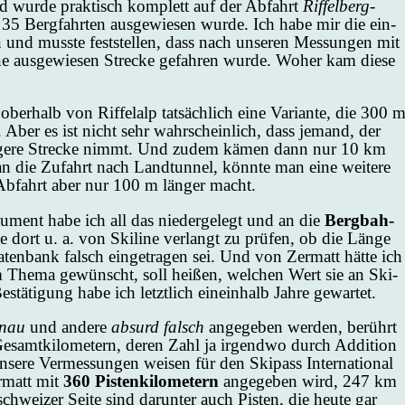
ord wur­de prak­tisch kom­plett auf der Ab­fahrt
Rif­fel­berg-
 35 Berg­fahr­ten aus­ge­wie­sen wur­de. Ich ha­be mir die ein­
 und muss­te fest­stel­len, dass nach un­se­ren Mes­sun­gen mit
e aus­ge­wie­sen Stre­cke ge­fah­ren wur­de. Wo­her kam die­se
ber­halb von Rif­fel­alp tat­säch­lich ei­ne Va­ri­an­te, die 300 
ke. Aber es ist nicht sehr wahr­schein­lich, dass je­mand, der
än­ge­re Stre­cke nimmt. Und zu­dem kämen dann nur 10 km
an die Zu­fahrt nach Land­tun­nel, könn­te man ei­ne wei­te­re
Ab­fahrt aber nur 100 m län­ger macht.
ku­ment ha­be ich all das nie­der­ge­legt und an die
Berg­bah­
­te dort u. a. von Ski­line ver­langt zu prü­fen, ob die Län­ge
Da­ten­bank falsch ein­ge­tra­gen sei. Und von Zer­matt hät­te ich
sem The­ma ge­wünscht, soll hei­ßen, wel­chen Wert sie an Ski­
stä­ti­gung ha­be ich letzt­lich ein­ein­halb Jah­re ge­war­tet.
­nau
und an­de­re
ab­surd falsch
an­ge­ge­ben wer­den, be­rührt
­samt­ki­lo­me­tern, de­ren Zahl ja ir­gend­wo durch Ad­di­ti­on
n­se­re Ver­mes­sun­gen wei­sen für den Ski­pass In­ter­na­tio­nal
er­matt mit
360 Pis­ten­ki­lo­me­tern
an­ge­ge­ben wird, 247 km
wei­zer Sei­te sind dar­un­ter auch Pis­ten, die heu­te gar