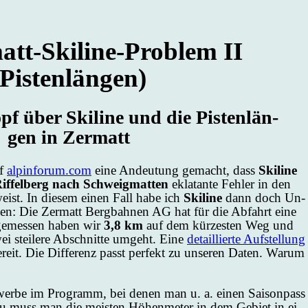
att-Ski­line-Pro­blem II
(Pistenlängen)
f über Ski­line und die Pis­ten­län­
gen in Zer­matt
uf
al­p­in­fo­rum.com
ei­ne An­deu­tung ge­macht, dass
Ski­line
if­fel­berg nach Schweig­mat­ten
ekla­tan­te Feh­ler in den
weist. In die­sem ei­nen Fall ha­be ich
Ski­line
dann doch Un­
en: Die Zer­matt Berg­bah­nen AG hat für die Ab­fahrt ei­ne
ge­mes­sen ha­ben wir
3,8 km
auf dem kür­zes­ten Weg und
 stei­le­re Ab­schnit­te um­geht. Ei­ne
de­tail­lier­te Auf­stel­lung
eit. Die Dif­fe­renz passt per­fekt zu un­se­ren Da­ten. Wa­rum
e­wer­be im Pro­gramm, bei de­nen man u. a. ei­nen Sai­son­pass
zu muss man die meis­ten Hö­hen­me­ter in dem Ge­biet in ei­