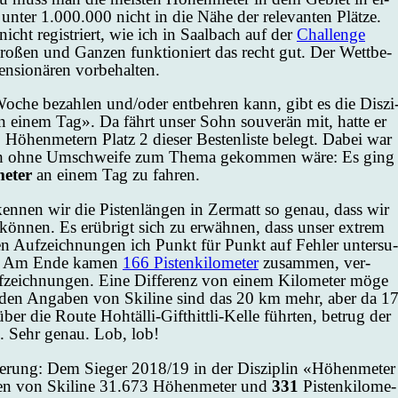
ter 1.000.000 nicht in die Nä­he der re­le­van­ten Plät­ze.
cht re­gis­triert, wie ich in Saal­bach auf der
Chal­len­ge
ro­ßen und Gan­zen funk­tio­niert das recht gut. Der Wett­be­
n­sio­nären vor­be­hal­ten.
o­che be­zah­len und/oder ent­beh­ren kann, gibt es die Dis­zi
n ei­nem Tag». Da fährt un­ser Sohn sou­ve­rän mit, hat­te er
en­me­tern Platz 2 die­ser Bes­ten­lis­te be­legt. Da­bei war
ich oh­ne Um­schwei­fe zum The­ma ge­kom­men wä­re: Es ging
me­ter
an ei­nem Tag zu fah­ren.
en­nen wir die Pis­ten­län­gen in Zer­matt so ge­nau, dass wir
 kön­nen. Es er­üb­rigt sich zu er­wäh­nen, dass un­ser ex­trem
­sen Auf­zeich­nun­gen ich Punkt für Punkt auf Feh­ler un­ter­su­
ar. Am En­de ka­men
166 Pis­ten­ki­lo­me­ter
zu­sam­men, ver­
zeich­nun­gen. Ei­ne Dif­fe­renz von ei­nem Ki­lo­me­ter mö­ge
 den An­ga­ben von Ski­line sind das 20 km mehr, aber da 1
er die Rou­te Hohtälli-Gift­hittli-Kel­le führ­ten, be­trug der
. Sehr ge­nau. Lob, lob!
te­rung: Dem Sie­ger 2018/19 in der Dis­zi­plin «Hö­hen­me­ter
en von Ski­line 31.673 Hö­hen­me­ter und
331
Pis­ten­ki­lo­me­