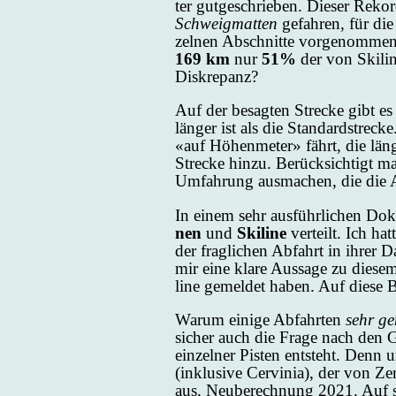
ter gut­ge­schrie­ben. Die­ser Re­k
Schweig­mat­ten
ge­fah­ren, für die
zel­nen Ab­schnit­te vor­ge­nom­men
169 km
nur
51%
der von Ski­lin
Dis­kre­panz?
Auf der be­sag­ten Stre­cke gibt es o
län­ger ist als die Stan­dard­stre­c
«auf Hö­hen­me­ter» fährt, die l
Stre­cke hin­zu. Berück­sich­tigt m
Um­fah­rung aus­ma­chen, die die 
In ei­nem sehr aus­führ­li­chen Do­
nen
und
Ski­line
ver­teilt. Ich hat
der frag­li­chen Ab­fahrt in ih­rer 
mir ei­ne kla­re Aus­sa­ge zu die­
line ge­mel­det ha­ben. Auf die­se Be­
Wa­rum ei­ni­ge Ab­fahr­ten
sehr ge
si­cher auch die Fra­ge nach den Ge
ein­zel­ner Pis­ten ent­steht. Denn u
(in­klu­si­ve Cer­vi­nia), der von Z
aus, Neu­be­rech­nung 2021. Auf sch