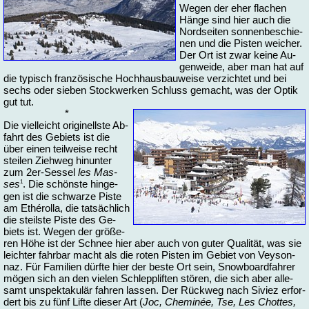
We­gen der eher fla­chen
Hän­ge sind hier auch die
Nord­sei­ten son­nen­be­schie­
nen und die Pis­ten wei­cher.
Der Ort ist zwar kei­ne Au­
gen­wei­de, aber man hat auf
die ty­pisch fran­zö­si­sche Hoch­h­aus­bau­wei­se ver­zich­tet und bei
sechs oder sie­ben Stock­wer­ken Schluss ge­macht, was der Op­tik
gut tut.
*
Die viel­leicht ori­gi­nells­te Ab­
fahrt des Ge­biets ist die
über ei­nen teil­wei­se recht
stei­len Zieh­weg hin­un­ter
zum 2er-Ses­sel
les Mas­
1
ses
. Die schöns­te hin­ge­
gen ist die schwar­ze Pis­te
am Ethérol­la, die tat­säch­lich
die steils­te Pis­te des Ge­
biets ist. We­gen der grö­ße­
ren Hö­he ist der Schnee hier aber auch von gu­ter Qua­li­tät, was sie
leich­ter fahr­bar macht als die ro­ten Pis­ten im Ge­biet von Vey­son­
naz. Für Fa­mi­li­en dürf­te hier der bes­te Ort sein, Snow­board­fah­rer
mö­gen sich an den vie­len Schlepp­lif­ten stö­ren, die sich aber al­le­
samt un­spek­ta­ku­lär fah­ren las­sen. Der Rück­weg nach Si­viez er­for­
dert bis zu fünf Lif­te die­ser Art (
Joc, Che­minée, Tse, Les Chot­tes,