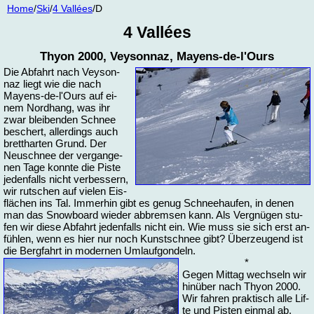
Home
/
Ski
/
4 Vallées
/D
4 Vallées
Thy­on 2000, Vey­son­naz, Mayens-de-l'Ours
Die Ab­fahrt nach Vey­son­
naz liegt wie die nach
Mayens-de-l'Ours auf ei­
nem Nord­hang, was ihr
zwar blei­ben­den Schnee
be­schert, al­ler­dings auch
brett­har­ten Grund. Der
Neuschnee der ver­gan­ge­
nen Ta­ge konn­te die Pis­te
je­den­falls nicht ver­bes­sern,
wir rut­schen auf vie­len Eis­
flä­chen ins Tal. Im­mer­hin gibt es ge­nug Schnee­h­au­fen, in de­nen
man das Snow­board wie­der ab­brem­sen kann. Als Ver­gnü­gen stu­
fen wir die­se Ab­fahrt je­den­falls nicht ein. Wie muss sie sich erst an­
füh­len, wenn es hier nur noch Kunst­schnee gibt? Über­zeu­gend ist
die Berg­fahrt in mo­der­nen Um­lauf­gon­deln.
*
Ge­gen Mit­tag wech­seln wir
hin­über nach Thy­on 2000.
Wir fah­ren prak­tisch al­le Lif­
te und Pis­ten ein­mal ab.