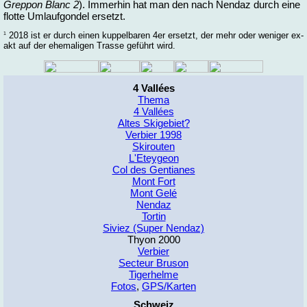
Grep­pon Blanc 2
). Im­mer­hin hat man den nach Nen­daz durch ei­ne
flot­te Um­lauf­gon­del er­setzt.
2018 ist er durch ei­nen kup­pel­ba­ren 4er er­setzt, der mehr oder we­ni­ger ex­
1
akt auf der ehe­ma­li­gen Tras­se ge­führt wird.
4 Vallées
Thema
4 Vallées
Altes Skigebiet?
Verbier 1998
Skirouten
L'Eteygeon
Col des Gentianes
Mont Fort
Mont Gelé
Nendaz
Tortin
Siviez (Super Nendaz)
Thyon 2000
Verbier
Secteur Bruson
Tigerhelme
Fotos
,
GPS/Karten
Schweiz