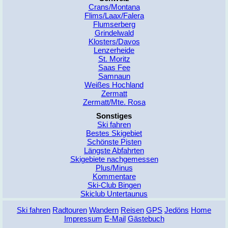
Crans/Montana
Flims/Laax/Falera
Flumserberg
Grindelwald
Klosters/Davos
Lenzerheide
St. Moritz
Saas Fee
Samnaun
Weißes Hochland
Zermatt
Zermatt/Mte. Rosa
Sonstiges
Ski fahren
Bestes Skigebiet
Schönste Pisten
Längste Abfahrten
Skigebiete nachgemessen
Plus/Minus
Kommentare
Ski-Club Bingen
Skiclub Untertaunus
Ski fahren
Radtouren
Wandern
Reisen
GPS
Jedöns
Home
Impressum
E-Mail
Gästebuch