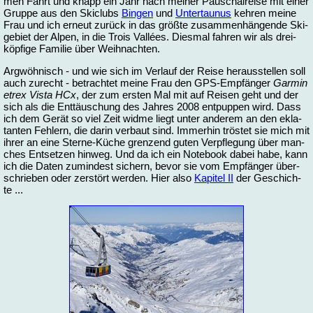
men Fahrt und knapp ein Jahr nach mei­ner Pau­schal­rei­se mit ei­ner
Grup­pe aus den Skic­lubs
Bin­gen
und
Un­ter­tau­nus
keh­ren mei­ne
Frau und ich er­neut zu­rück in das größ­te zu­sam­men­hän­gen­de Ski­
ge­biet der Al­pen, in die Trois Vallées. Dies­mal fah­ren wir als drei­
köp­fi­ge Fa­mi­lie über Weih­nach­ten.
Arg­wöh­nisch - und wie sich im Ver­lauf der Rei­se her­aus­stel­len soll
auch zu­recht - be­trach­tet mei­ne Frau den GPS-Emp­fän­ger
Gar­min
etrex Vis­ta HCx
, der zum ers­ten Mal mit auf Rei­sen geht und der
sich als die Ent­täu­schung des Jah­res 2008 ent­pup­pen wird. Dass
ich dem Gerät so viel Zeit wid­me liegt un­ter an­de­rem an den ekla­
tan­ten Feh­lern, die dar­in ver­baut sind. Im­mer­hin trös­tet sie mich mit
ih­rer an ei­ne Sterne-Küche gren­zend gu­ten Ver­pfle­gung über man­
ches Ent­set­zen hin­weg. Und da ich ein No­te­book da­bei ha­be, kann
ich die Da­ten zu­min­dest si­chern, be­vor sie vom Emp­fän­ger über­
schrie­ben oder zer­stört wer­den. Hier al­so
Ka­pi­tel II
der Ge­schich­
te ...