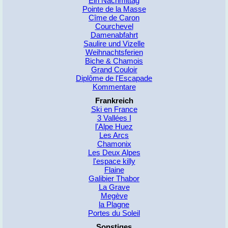
Ein Nachmittag
Pointe de la Masse
Cîme de Caron
Courchevel
Damenabfahrt
Saulire und Vizelle
Weihnachtsferien
Biche & Chamois
Grand Couloir
Diplôme de l'Escapade
Kommentare
Frankreich
Ski en France
3 Vallées I
l'Alpe Huez
Les Arcs
Chamonix
Les Deux Alpes
l'espace killy
Flaine
Galibier Thabor
La Grave
Megève
la Plagne
Portes du Soleil
Sonstiges