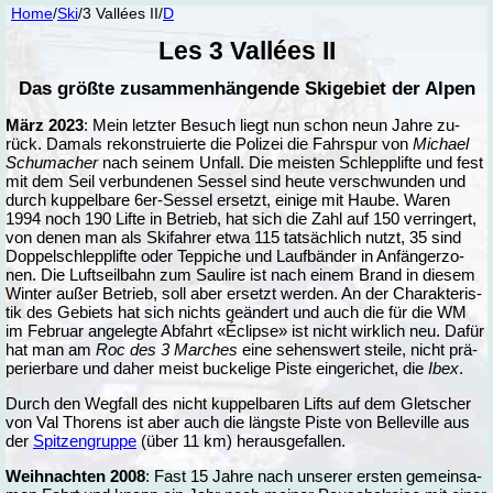
Home
/
Ski
/3 Vallées II/
D
Les 3 Vallées II
Das größ­te zu­sam­men­hän­gen­de Ski­ge­biet der Al­pen
März 2023
: Mein letz­ter Be­such liegt nun schon neun Jah­re zu­
rück. Da­mals re­kon­stru­ier­te die Po­li­zei die Fahr­spur von
Mi­cha­el
Schu­ma­cher
nach sei­nem Un­fall. Die meis­ten Schlepp­lif­te und fest
mit dem Seil ver­bun­de­nen Ses­sel sind heu­te ver­schwun­den und
durch kup­pel­ba­re 6er-Ses­sel er­setzt, ei­ni­ge mit Hau­be. Wa­ren
1994 noch 190 Lif­te in Be­trieb, hat sich die Zahl auf 150 ver­rin­gert,
von de­nen man als Ski­fah­rer et­wa 115 tat­säch­lich nutzt, 35 sind
Dop­pel­schlepp­lif­te oder Tep­pi­che und Lauf­bän­der in An­fän­ger­zo­
nen. Die Luft­seil­bahn zum Sau­li­re ist nach ei­nem Brand in die­sem
Win­ter au­ßer Be­trieb, soll aber er­setzt wer­den. An der Cha­rak­te­ris­
tik des Ge­biets hat sich nichts ge­än­dert und auch die für die WM
im Fe­bru­ar an­ge­leg­te Ab­fahrt «Éclip­se» ist nicht wirk­lich neu. Da­für
hat man am
Roc des 3 Mar­ches
ei­ne se­hens­wert stei­le, nicht prä­
pe­rier­ba­re und da­her meist bu­cke­li­ge Pis­te ein­ge­ri­chet, die
Ibex
.
Durch den Weg­fall des nicht kup­pel­ba­ren Lifts auf dem Glet­scher
von Val Tho­rens ist aber auch die längs­te Pis­te von Bel­le­ville aus
der
Spit­zen­grup­pe
(über 11 km) her­aus­ge­fal­len.
Weih­nach­ten 2008
: Fast 15 Jah­re nach un­se­rer ers­ten ge­mein­sa­