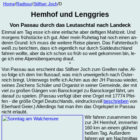
Home
/
Rad­tour
/
Stilfs­er Joch
/D
Hem­hof und Leng­gries
Von Passau durch das Leu­tasch­tal nach Lan­deck
Ein­mal am Tag es­se ich ei­ne ein­fa­che aber def­ti­gen Mahl­zeit. Und
mor­gens früh­stücke ich gut. Aber mein Ru­he­tag hat noch ei­nen an­
de­ren Grund: Ich muss die wei­te­re Rei­se pla­nen. Das Fahr­ten­buch
weiß zu be­rich­ten, dass ich ei­gent­lich nur durch Süd­deutsch­land
fah­ren woll­te, aber da ich schon so früh so weit ge­kom­men bin, le­
ge ich ei­ne Al­pen­über­que­rung drauf.
*
Von Passau aus er­scheint das Stilfser Joch zum Grei­fen na­he. Al­
so fol­ge ich dem Inn flussauf, was mich un­wei­ger­lich nach Ös­ter­
reich bringt. Un­ter­wegs tref­fe ich Achim aus der JH Passau wie­der,
sei­nes Zei­chens Schü­ler und Or­ga­nist in sei­ner Ge­mein­de, der mit
viel zu gro­ßen Gän­gen von Barock­or­gel zu Barock­or­gel fährt, um
dar­auf zu spie­len. (Passau ver­fügt über ei­ne Or­gel mit 17774 Pfei­
fen - die grö­ße Or­gel Deutsch­lands, ein­drucks­voll
be­schrie­ben
von
Eber­hard Gei­er.) Al­ler­dings hat man ihm das Or­gel­spiel in Passau
nicht er­laubt.
Wir fah­ren zu­sam­men bis
zur JH Hem­hof, im­mer­hin
160 km an ei­nem glü­hend
hei­ßen Tag. Au­ßer­dem
fah­ren wir am Nach­mit­tag