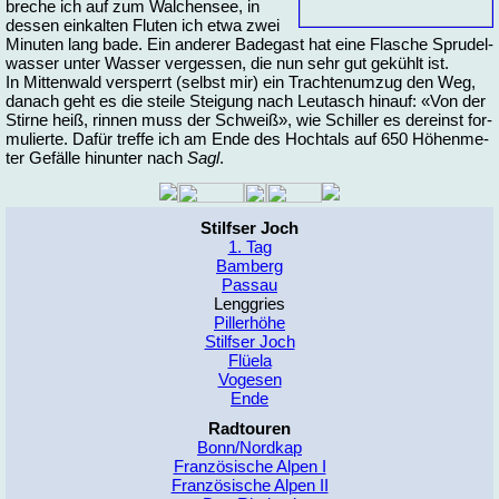
bre­che ich auf zum Wal­chen­see, in
des­sen ein­kal­ten Flu­ten ich et­wa zwei
Mi­nu­ten lang ba­de. Ein an­de­rer Ba­de­gast hat ei­ne Fla­sche Spru­del­
was­ser un­ter Was­ser ver­ges­sen, die nun sehr gut ge­kühlt ist.
In Mit­ten­wald ver­sperrt (selbst mir) ein Trach­te­num­zug den Weg,
da­nach geht es die stei­le Stei­gung nach Leu­tasch hin­auf: «Von der
Stir­ne heiß, rin­nen muss der Schweiß», wie Schil­ler es der­einst for­
mu­lier­te. Da­für tref­fe ich am En­de des Hochtals auf 650 Hö­hen­me­
ter Ge­fäl­le hin­un­ter nach
Sagl
.
Stilfser Joch
1. Tag
Bamberg
Passau
Lenggries
Pillerhöhe
Stilfser Joch
Flüela
Vogesen
Ende
Radtouren
Bonn/Nordkap
Französische Alpen I
Französische Alpen II