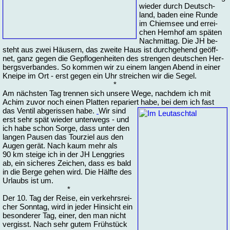
wie­der durch Deutsch­
land, ba­den ei­ne Run­de
im Chiem­see und er­rei­
chen Hem­hof am spä­ten
Nach­mit­tag. Die JH be­
steht aus zwei Häu­sern, das zwei­te Haus ist durch­ge­hend ge­öff­
net, ganz ge­gen die Ge­pflo­gen­hei­ten des stren­gen deut­schen Her­
bergs­ver­ban­des. So kom­men wir zu ei­nem lan­gen Abend in ei­ner
Knei­pe im Ort - erst ge­gen ein Uhr strei­chen wir die Se­gel.
*
Am nächs­ten Tag tren­nen sich un­se­re We­ge, nach­dem ich mit
Achim zu­vor noch ei­nen Plat­ten re­pa­riert ha­be, bei dem ich fast
das Ven­til ab­ge­ris­sen ha­be.
Wir sind
erst sehr spät wie­der un­ter­wegs - und
ich ha­be schon Sor­ge, dass un­ter den
lan­gen Pau­sen das Tour­ziel aus den
Au­gen ge­rät. Nach kaum mehr als
90 km stei­ge ich in der JH Leng­gries
ab, ein si­che­res Zei­chen, dass es bald
in die Ber­ge ge­hen wird. Die Hälf­te des
Ur­laubs ist um.
*
Der 10. Tag der Rei­se, ein ver­kehrs­rei­
cher Sonn­tag, wird in je­der Hin­sicht ein
be­son­de­rer Tag, ei­ner, den man nicht
ver­gisst. Nach sehr gu­tem Früh­stück