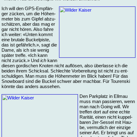
Ich will den GPS-Emp­fän­
ger zücken, um die Hö­hen­
me­ter bis zum Gip­fel ab­zu­
schät­zen, aber das mag er
gar nicht hö­ren. Al­so fah­re
ich wei­ter: «Un­ten kommt
ei­ne bru­ta­le Bu­ckel­pis­te,
das ist ge­fähr­lich.», sagt die
Da­me, als ich sie we­nig
spä­ter tref­fe. «Ich kann
nicht zu­rück.» Und
ich
kann
die­sen gor­di­schen Kno­ten nicht auf­lö­sen, al­so über­las­se ich die
bei­den ih­rem Schick­sal. Schlech­te Vor­be­rei­tung ist nicht zu ent­
schul­di­gen. Man muss die Hö­hen­me­ter im Blick ha­ben! Für das
Snow­board sind die Bu­ckel schwer aber mach­bar. Für Tou­ren­ski
könn­te das an­ders aus­se­hen.
Den Park­platz in Ell­mau
muss man pas­sie­ren, wenn
man nach Going will. Wir
tref­fen dort auf ei­ne ech­te
Ra­ri­tät, ei­nen nicht kup­pel­
ba­ren 2er-Ses­sel mit Hau­
be, ver­mut­lich der ein­zi­ge
sei­ner Art. Er bringt uns auf