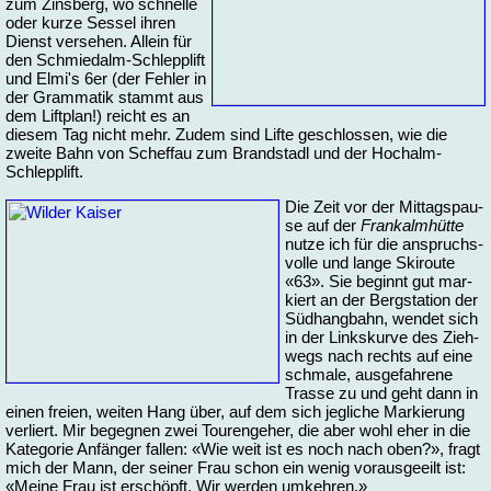
zum Zins­berg, wo schnel­le
oder kur­ze Ses­sel ih­ren
Dienst ver­se­hen. Al­lein für
den Schmie­dalm-Schlepp­lift
und El­mi's 6er (der Feh­ler in
der Gram­ma­tik stammt aus
dem Lift­plan!) reicht es an
die­sem Tag nicht mehr. Zu­dem sind Lif­te ge­schlos­sen, wie die
zwei­te Bahn von Schef­fau zum Brand­stadl und der Hochalm-
Schlepp­lift.
Die Zeit vor der Mit­tags­pau­
se auf der
Fran­kalm­hüt­te
nut­ze ich für die an­spruchs­
vol­le und lan­ge Ski­rou­te
«63». Sie be­ginnt gut mar­
kiert an der Berg­sta­ti­on der
Süd­hang­bahn, wen­det sich
in der Links­kur­ve des Zieh­
wegs nach rechts auf ei­ne
schma­le, aus­ge­fah­re­ne
Tras­se zu und geht dann in
ei­nen frei­en, wei­ten Hang über, auf dem sich jeg­li­che Mar­kie­rung
ver­liert. Mir be­geg­nen zwei Tou­ren­ge­her, die aber wohl eher in die
Ka­te­go­rie An­fän­ger fal­len: «Wie weit ist es noch nach oben?», fragt
mich der Mann, der sei­ner Frau schon ein we­nig vor­aus­ge­eilt ist:
«Mei­ne Frau ist er­schöpft. Wir wer­den um­keh­ren.»