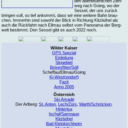
den aben­teu­er­li­chen Zieh­
weg nach Going, wo der
Ses­sel, der uns zu­rück
brin­gen soll, so tief an­kommt, dass wir ei­ne wei­te­re Bahn brau­
chen. Im­mer­hin sind so­wohl der Blick in Rich­tung Kitz­bü­hel als
auch die Rück­fahrt nach Ell­mau selbst vom Pa­no­ra­ma der Berg­
welt be­stimmt. Den Ses­sel gibt es auch 2022 noch.
Wilder Kaiser
GPS Spezial
Einleitung
Skigebiet
Brixen/Itter/Söll
Scheffau/Ellmau/Going
Ki-West(endorf)
Fazit
Anno 2005
Österreich
Ski Amadé
Der Arlberg:
St. Anton
,
Lech/Zürs
,
Warth/Schröcken
.
Hintertux
Ischgl/Samnaun
Kitzbühel
Bad Kleinkirchheim