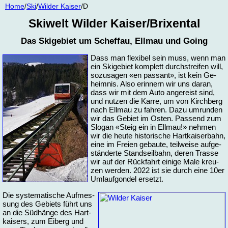
Home
/
Ski
/
Wil­der Kai­ser
/D
Ski­welt Wil­der Kai­ser/Bri­xen­tal
Das Ski­ge­biet um Schef­fau, Ell­mau und Going
Dass man fle­xi­bel sein muss, wenn man
ein Ski­ge­biet kom­plett durch­strei­fen will,
so­zu­sa­gen «en passant», ist kein Ge­
heim­nis. Al­so er­in­nern wir uns dar­an,
dass wir mit dem Au­to an­ge­reist sind,
und nut­zen die Kar­re, um von Kirch­berg
nach Ell­mau zu fah­ren. Da­zu um­run­den
wir das Ge­biet im Os­ten. Pas­send zum
Slo­gan «Steig ein in Ell­mau!» neh­men
wir die heu­te his­to­ri­sche Hart­kai­ser­bahn,
ei­ne im Frei­en ge­bau­te, teil­wei­se auf­ge­
stän­der­te Stand­seil­bahn, de­ren Tras­se
wir auf der Rück­fahrt ei­ni­ge Ma­le kreu­
zen wer­den. 2022 ist sie durch ei­ne 10er
Um­lauf­gon­del er­setzt.
Die sys­te­ma­ti­sche Auf­mes­
sung des Ge­biets führt uns
an die Süd­hän­ge des Hart­
kai­sers, zum Ei­berg und