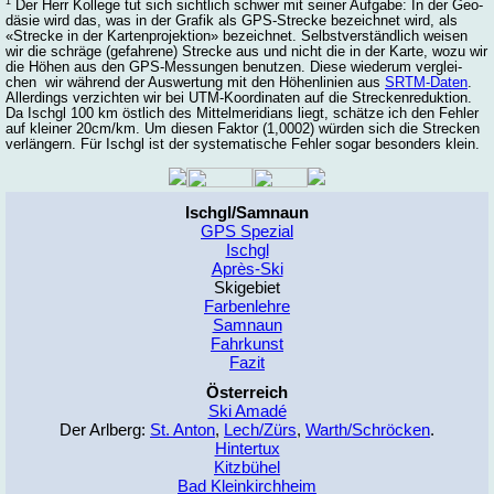
1
Der Herr Kol­le­ge tut sich sicht­lich schwer mit sei­ner Auf­ga­be: In der Geo­
dä­sie wird das, was in der Gra­fik als GPS-Stre­cke be­zeich­net wird, als
«Stre­cke in der Kar­ten­pro­jek­ti­on» be­zeich­net. Selbst­ver­ständ­lich wei­sen
wir die schrä­ge (ge­fah­re­ne) Stre­cke aus und nicht die in der Kar­te, wo­zu wir
die Hö­hen aus den GPS-Mes­sun­gen be­nut­zen. Die­se wie­der­um ver­glei­
chen wir wäh­rend der Aus­wer­tung mit den Hö­hen­li­ni­en aus
SRTM-Daten
.
Al­ler­dings ver­zich­ten wir bei UTM-Koor­di­na­ten auf die Stre­cken­re­duk­ti­on.
Da Ischgl 100 km öst­lich des Mit­tel­me­ri­dians liegt, schät­ze ich den Feh­ler
auf klei­ner 20cm/km. Um die­sen Fak­tor (1,0002) wür­den sich die Stre­cken
ver­län­gern. Für Ischgl ist der sys­te­ma­ti­sche Feh­ler so­gar be­son­ders klein.
Ischgl/Samnaun
GPS Spezial
Ischgl
Après-Ski
Skigebiet
Farbenlehre
Samnaun
Fahrkunst
Fazit
Österreich
Ski Amadé
Der Arlberg:
St. Anton
,
Lech/Zürs
,
Warth/Schröcken
.
Hintertux
Kitzbühel
Bad Kleinkirchheim