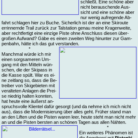
schließt. Ei­ne schö­ne aber
nicht be­rau­schen­de Aus­
sicht und ei­ne schö­ne aber
nur we­nig auf­re­gen­de Ab­
fahrt schla­gen hier zu Bu­che. Si­cher­lich ist der an ei­ne Ski­rou­te
errin­nern­de Trail zu­rück zur Tal­sta­ti­on ge­nau mei­ne Kra­gen­wei­te,
aber recht­fer­tigt ei­ne ein­zi­ge Pis­te oh­ne An­schluss die­sen über­
großen Auf­wand? Gä­be es einen zwei­ten Weg hin­un­ter zur Gam­
pen­bahn, hät­te ich das gut ver­stan­den.
*
Manch­mal wür­de ich mir
einen sorg­sa­me­ren Um­
gang mit den Mit­teln wün­
schen, die der Ski­pass in
die Kas­se spült. War es ei­
ne zeit­lang so, dass die Be­
trei­ber von Ski­ge­bie­ten mit
ver­al­te­ten An­la­gen die Prei­
se nied­rig hal­ten konn­ten,
hat heu­te ei­ne äu­ßerst an­
spruchs­vol­le Kli­en­tel da­für ge­sorgt (und da neh­me ich mich nicht
aus), dass die Mo­der­ni­sie­rung über al­les geht. Frü­her stand man
an den Lif­ten und die Pis­ten wa­ren leer, heu­te steht man nicht mehr
an und die Pis­ten bers­ten an schö­nen Ta­gen aus al­len Näh­ten.
*
Ein wei­te­res Phä­no­men ist
die An­ge­be­rei mit
Pis­ten­ki­