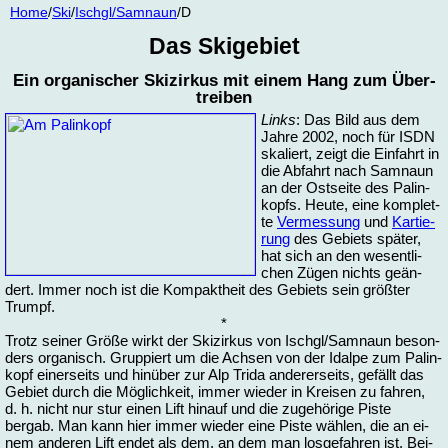
Home
/
Ski
/
Isch­gl/Samnaun
/D
Das Ski­ge­biet
Ein or­ga­ni­scher Skizir­kus mit ei­nem Hang zum Über­
trei­ben
Links
: Das Bild aus dem
Jah­re 2002, noch für ISDN
ska­liert, zeigt die Ein­fahrt in
die Ab­fahrt nach Samnaun
an der Ost­sei­te des Pa­lin­
kopfs. Heu­te, ei­ne kom­plet­
te
Ver­mes­sung
und
Kar­tie­
rung
des Ge­biets spä­ter,
hat sich an den we­sent­li­
chen Zü­gen nichts ge­än­
dert. Im­mer noch ist die Kom­pakt­heit des Ge­biets sein größ­ter
Trumpf.
*
Trotz sei­ner Grö­ße wirkt der Skizir­kus von Isch­gl/Samnaun be­son­
ders or­ga­nisch. Grup­piert um die Ach­sen von der Idal­pe zum Pa­lin­
kopf ei­ner­seits und hin­über zur Alp Tri­da an­de­rer­seits, ge­fällt das
Ge­biet durch die Mög­lich­keit, im­mer wie­der in Krei­sen zu fah­ren,
d. h. nicht nur stur einen Lift hin­auf und die zu­ge­hö­ri­ge Pis­te
bergab. Man kann hier im­mer wie­der ei­ne Pis­te wäh­len, die an ei­
nem an­de­ren Lift en­det als dem, an dem man los­ge­fah­ren ist. Bei­