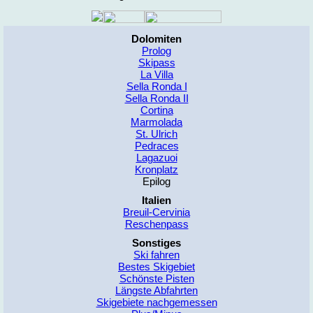
Dolomiten
Prolog
Skipass
La Villa
Sella Ronda I
Sella Ronda II
Cortina
Marmolada
St. Ulrich
Pedraces
Lagazuoi
Kronplatz
Epilog
Italien
Breuil-Cervinia
Reschenpass
Sonstiges
Ski fahren
Bestes Skigebiet
Schönste Pisten
Längste Abfahrten
Skigebiete nachgemessen