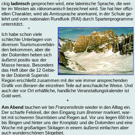
ckig
la­di­nisch
ge­spro­chen wird, ei­ne la­tei­ni­sche Spra­che, die wei­
ter im Wes­ten als
rä­to­ro­ma­nisch
be­zeich­net wird. Sie hat hier of­fi­zi­
el­len Cha­rak­ter, wird als Amtss­pra­che an­er­kannt, in der Schu­le ge­
lehrt und vom na­tio­na­len Rund­funk (RAI) durch Spar­ten­pro­gram­me
un­ter­stützt.
*
Ich ha­be schon vie­le
schlech­te Un­ter­la­gen von
di­ver­sen Tou­ris­mus­ver­bän­
den be­kom­men, aber die
der Do­lo­mi­ten he­ben sich
äu­ßerst po­si­tiv aus der
Mas­se her­aus. Be­son­ders
das Heft über die 12 Ge­bie­
te der Do­lo­mi­ti Su­perski
Re­gi­on er­schließt zu­sam­men mit der wie im­mer an­spre­chen­den
Gra­fik von
Berann
die ein­zel­nen Tei­le auf an­schau­li­che Wei­se. Und
auch der vor Ort er­hält­li­che, hand­li­che Ver­an­stal­tungs­ka­len­der ist
Gold wert.
*
Am Abend
tau­chen wir bei
Fran­zens­fes­te
wie­der in den All­tag ein.
Der schar­fe Fels­keil, der den Ein­gang zum
Bren­ner
mar­kiert, war­
tet mit schwe­ren Sturm­böen und Re­gen auf. Vor uns lie­gen 650 km
bis Bin­gen und hin­ter uns der Kron­platz und die Do­lo­mi­ten und ei­ne
Wo­che mit groß­ar­ti­gen Ski­ta­gen in ei­nem äu­ßerst ein­fa­chen aber
auch wun­der­schö­nen Ski­ge­biet.