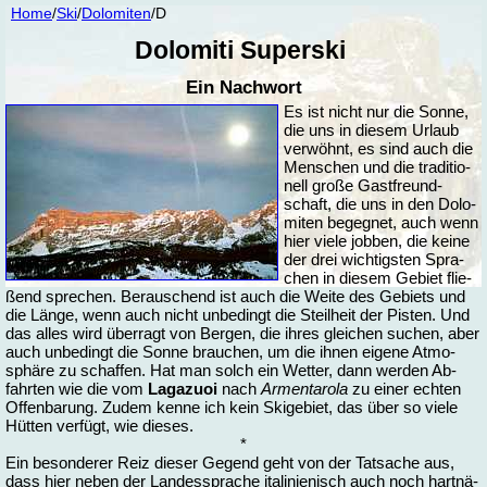
Home
/
Ski
/
Do­lo­mi­ten
/D
Do­lo­mi­ti Superski
Ein Nach­wort
Es ist nicht nur die Son­ne,
die uns in die­sem Ur­laub
ver­wöhnt, es sind auch die
Men­schen und die tra­di­tio­
nell gro­ße Gast­freund­
schaft, die uns in den Do­lo­
mi­ten be­geg­net, auch wenn
hier vie­le job­ben, die kei­ne
der drei wich­tigs­ten Spra­
chen in die­sem Ge­biet flie­
ßend spre­chen. Berau­schend ist auch die Wei­te des Ge­biets und
die Län­ge, wenn auch nicht un­be­dingt die Steil­heit der Pis­ten. Und
das al­les wird über­ragt von Ber­gen, die ih­res glei­chen su­chen, aber
auch un­be­dingt die Son­ne brau­chen, um die ih­nen ei­ge­ne At­mo­
sphä­re zu schaf­fen. Hat man solch ein Wet­ter, dann wer­den Ab­
fahr­ten wie die vom
La­ga­zu­oi
nach
Ar­men­ta­ro­la
zu ei­ner ech­ten
Of­fen­ba­rung. Zu­dem ken­ne ich kein Ski­ge­biet, das über so vie­le
Hüt­ten ver­fügt, wie die­ses.
*
Ein be­son­de­rer Reiz die­ser Ge­gend geht von der Tat­sa­che aus,
dass hier ne­ben der Lan­des­s­pra­che ita­li­nie­nisch auch noch hart­nä­